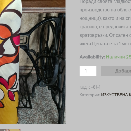
Поради своята гладкост
производство на облекло
нощници), както и на с
красиво, е предпочитан
вратовръзки. От сатен
якета.Цената е за 1 м
Availability:
Налични 2
Добавя
Код:
с-81-1
Категории:
ИЗКУСТВЕНА 