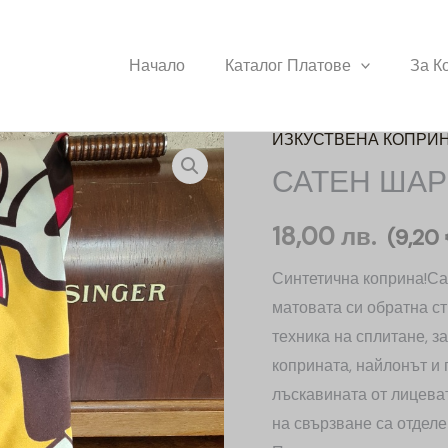
Начало
Каталог Платове
За К
ИЗКУСТВЕНА КОПРИ
количество
САТЕН ШАР
за
САТЕН
18,00
лв.
ШАРМУЗ
(
9,20
ПРИНТ
Синтетична коприна!Сат
матовата си обратна с
техника на сплитане, з
коприната, найлонът и 
лъскавината от лицеват
на свързване са отделен