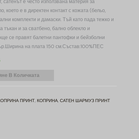
, сатенът е често използвана материя за
, което е в директен контакт с кожата (бельо,
пални комплекти и дамаски. Тъй като пада тежко и
а тъкан и за сватбено, бално облекло и
 още се правят балетни пантофки и бейзболни
етър.Ширина на плата 150 см.Състав:100%ПЕС
5
не В Количката
КОПРИНА ПРИНТ
,
КОПРИНА
,
САТЕН ШАРМУЗ ПРИНТ