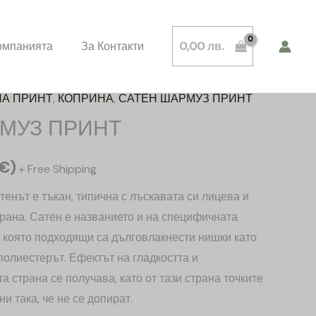
омпанията
За Контакти
0,00
лв.
НА ПРИНТ
,
КОПРИНА
,
САТЕН ШАРМУЗ ПРИНТ
МУЗ ПРИНТ
€
)
+ Free Shipping
енът е тъкан, типична с лъскавата си лицева и
трана. Сатен е названието и на специфичната
а която подходящи са дълговлакнести нишки като
полиестерът. Ефектът на гладкостта и
а страна се получава, като от тази страна точките
и така, че не се допират.