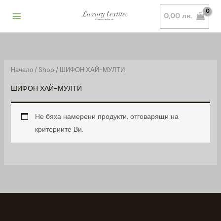
Skip
0,00
лв.
to
content
Начало
/
Shop
/ ШИФОН ХАЙ-МУЛТИ
ШИФОН ХАЙ-МУЛТИ
Не бяха намерени продукти, отговарящи на
критериите Ви.