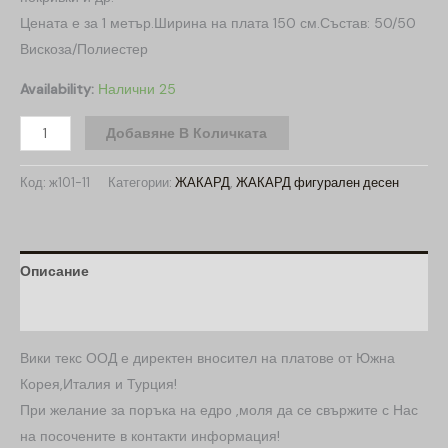
Цената е за 1 метър.Ширина на плата 150 см.Състав: 50/50
Вискоза/Полиестер
Availability:
Налични 25
Добавяне В Количката
Код:
ж101-11
Категории:
ЖАКАРД
,
ЖАКАРД фигурален десен
Описание
Допълнителна информация
Вики текс ООД е директен вносител на платове от Южна
Корея,Италия и Турция!
При желание за поръка на едро ,моля да се свържите с Нас
на посочените в контакти информация!