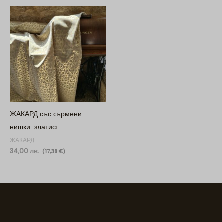
ЖАКАРД със сърмени
нишки-златист
ЖАКАРД
34,00
лв.
(
17,38
€
)