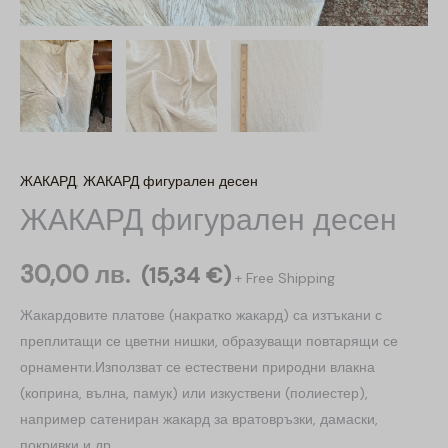
ЖАКАРД
,
ЖАКАРД фигурален десен
ЖАКАРД фигурален десен
30,00
лв.
(
15,34
€
)
+ Free Shipping
Жакардовите платове (накратко жакард) са изтъкани с
преплитащи се цветни нишки, образуващи повтарящи се
орнаменти.Използват се естествени природни влакна
(коприна, вълна, памук) или изкуствени (полиестер),
например сатениран жакард за вратовръзки, дамаски,
покривки и др.