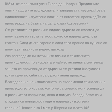
1884г. от френският учен Гилер де Шардон. Предишните
опити на другите изследователи завършват с неуспех.Това е
единственото изкуствено влакно от естествен произход.Тя се
произвежда на базата на целулозата (дървесина).
Стърготините от различни видове дървета се смесват до
получаване на гъста течност, която се нарича целулоза
ксантан. След дълго варене и след това процес на сушене се
получава тъканното влакно вискоза.
Ако разгледаме синтетичните влакна в текстилната
промишленост, то вискозата е най-естествената синтетика,
защото се произвежда от дървени стърготини (целулоза),
които сами по себе си са с растителен произход.
Благодарение на използването на съвременни технологии в
производството хората, които не са специалисти успяват да
я различат от коприната, лена и памука. Заради блясъка и
гладката си повърхност още я наричат „изкуствена
коприна“.Цената е за 1 метър.Ширина на плата 145