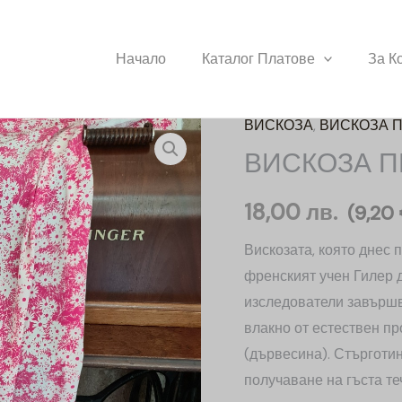
Начало
Каталог Платове
За К
ВИСКОЗА
,
ВИСКОЗА 
количество
ВИСКОЗА П
за
ВИСКОЗА
18,00
лв.
ПРИНТ
(
9,20
Вискозата, която днес 
френският учен Гилер 
изследователи завършв
влакно от естествен пр
(дървесина). Стърготин
получаване на гъста те