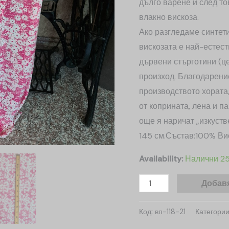
дълго варене и след т
влакно вискоза.
Ако разгледаме синтет
вискозата е най-естест
дървени стърготини (це
произход. Благодарени
производството хората,
от коприната, лена и п
още я наричат „изкуств
145 см.Състав:100% Ви
Availability:
Налични 2
Добавя
Код:
вп-118-21
Категори