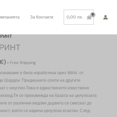
омпанията
За Контакти
0,00
лв.
ПРИНТ
РИНТ
€
)
+ Free Shipping
познаваме е била изработена през 1884г. от
де Шардон. Предишните опити на другите
ат с неуспех.Това е единственото изкуствено
оизход.Тя се произвежда на базата на целулозата
ите от различни видове дървета се смесват до
чност, която се нарича целулоза ксантан. След