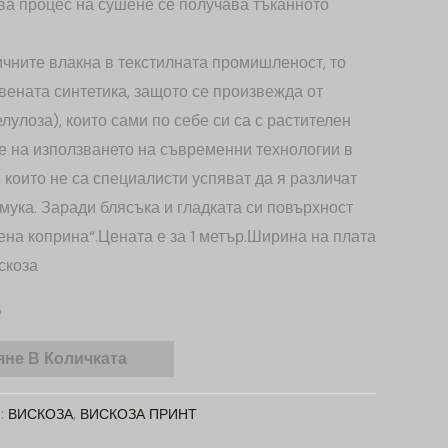
ова процес на сушене се получава тъканното
ичните влакна в текстилната промишленост, то
вената синтетика, защото се произвежда от
лулоза), които сами по себе си са с растителен
е на използването на съвременни технологии в
 които не са специалисти успяват да я различат
амука. Заради блясъка и гладката си повърхност
ена коприна“.Цената е за 1 метър.Ширина на плата
скоза
5
не В Количката
и:
ВИСКОЗА
,
ВИСКОЗА ПРИНТ