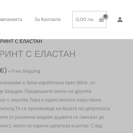
омпанията
За Контакти
0,00
лв.
РИНТ С ЕЛАСТАН
РИНТ С ЕЛАСТАН
€
)
+ Free Shipping
познаваме е била изработена през 1884г. от
де Шардон. Предишните опити на другите
ат с неуспех.Това е единственото изкуствено
оизход.Тя се произвежда на базата на целулозата
ите от различни видове дървета се смесват до
чност, която се нарича целулоза ксантан. След