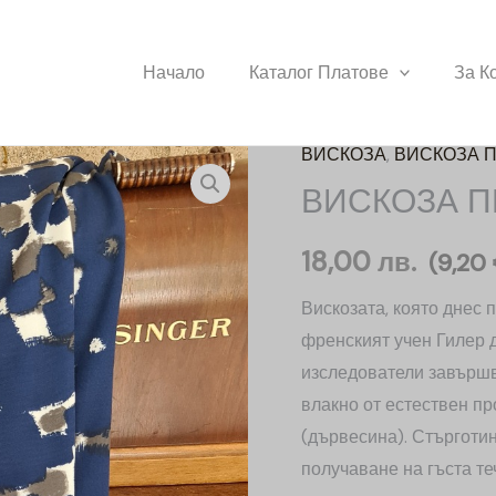
Начало
Каталог Платове
За К
ВИСКОЗА
,
ВИСКОЗА П
количество
ВИСКОЗА П
за
ВИСКОЗА
18,00
лв.
ПРИНТ
(
9,20
С
Вискозата, която днес 
ЕЛАСТАН
френският учен Гилер 
изследователи завършв
влакно от естествен пр
(дървесина). Стърготин
получаване на гъста те