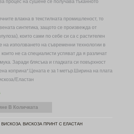
ова процес на сушене се получава тъканното
ичните влакна в текстилната промишленост, то
вената синтетика, защото се произвежда от
лулоза), които сами по себе си са с растителен
е на използването на съвременни технологии в
 които не са специалисти успяват да я различат
амука. Заради блясъка и гладката си повърхност
ена коприна“.Цената е за 1 метър.Ширина на плата
искоза/Еластан
5
не В Количката
:
ВИСКОЗА
,
ВИСКОЗА ПРИНТ С ЕЛАСТАН