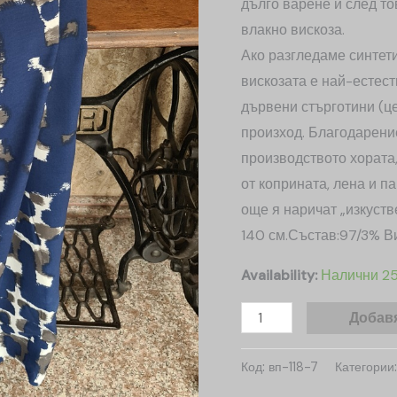
дълго варене и след т
влакно вискоза.
Ако разгледаме синтет
вискозата е най-естест
дървени стърготини (це
произход. Благодарени
производството хората,
от коприната, лена и п
още я наричат „изкуств
140 см.Състав:97/3% В
Availability:
Налични 2
Добавя
Код:
вп-118-7
Категории