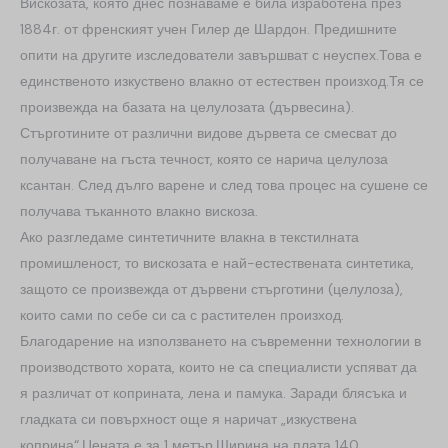
Вискозата, която днес познаваме е била изработена през
1884г. от френският учен Гилер де Шардон. Предишните
опити на другите изследователи завършват с неуспех.Това е
единственото изкуствено влакно от естествен произход.Тя се
произвежда на базата на целулозата (дървесина).
Стърготините от различни видове дървета се смесват до
получаване на гъста течност, която се нарича целулоза
ксантан. След дълго варене и след това процес на сушене се
получава тъканното влакно вискоза.
Ако разгледаме синтетичните влакна в текстилната
промишленост, то вискозата е най-естествената синтетика,
защото се произвежда от дървени стърготини (целулоза),
които сами по себе си са с растителен произход.
Благодарение на използването на съвременни технологии в
производството хората, които не са специалисти успяват да
я различат от коприната, лена и памука. Заради блясъка и
гладката си повърхност още я наричат „изкуствена
коприна“.Цената е за 1 метър.Ширина на плата 140